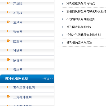
声屏障
冲孔筛板的作用与特点
安装防风抑尘网与绿化环境相
冲孔板
不锈钢冲孔筛网的趋势
通风网
冲孔网冷轧板的特征
装饰网
消音冲孔网我只选上海睿剑
防滑网
微孔板的需求与用途
过滤网
隔音网
音箱网
按冲孔板网孔型
+更多>>
五角星型冲孔网
三角孔冲孔网